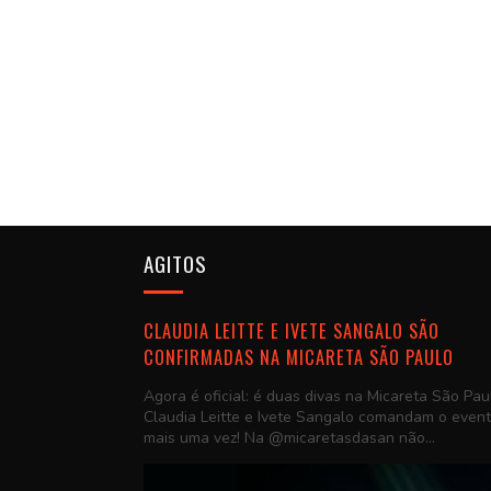
AGITOS
CLAUDIA LEITTE E IVETE SANGALO SÃO
CONFIRMADAS NA MICARETA SÃO PAULO
Agora é oficial: é duas divas na Micareta São Pau
Claudia Leitte e Ivete Sangalo comandam o even
mais uma vez! Na @micaretasdasan não...