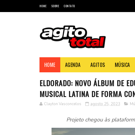
HOME
SOBRE
CONTATO
HOME
AGENDA
AGITOS
MÚSICA
ELDORADO: NOVO ÁLBUM DE ED
MUSICAL LATINA DE FORMA CO
Clayton Vasconcelos
agosto 25, 2023
Mú
Projeto chegou às plataform