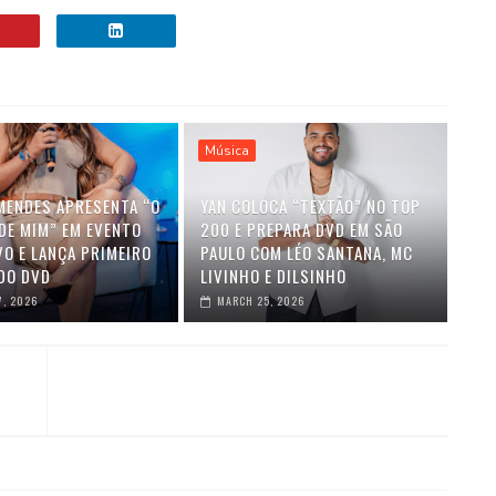
Música
MENDES APRESENTA “O
YAN COLOCA “TEXTÃO” NO TOP
DE MIM” EM EVENTO
200 E PREPARA DVD EM SÃO
VO E LANÇA PRIMEIRO
PAULO COM LÉO SANTANA, MC
DO DVD
LIVINHO E DILSINHO
7, 2026
MARCH 25, 2026