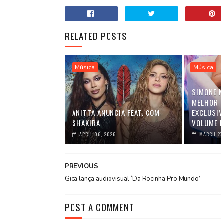
RELATED POSTS
Música
Música
SIMONE 
MELHOR 
ANITTA ANUNCIA FEAT. COM
EXCLUSI
SHAKIRA
VOLUME 
APRIL 06, 2026
MARCH 2
PREVIOUS
Gica lança audiovisual ‘Da Rocinha Pro Mundo’
POST A COMMENT