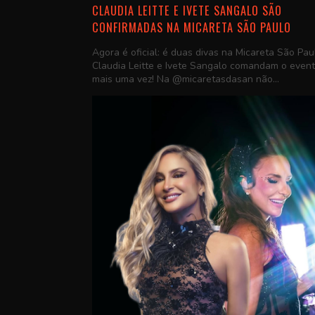
CLAUDIA LEITTE E IVETE SANGALO SÃO
CONFIRMADAS NA MICARETA SÃO PAULO
Agora é oficial: é duas divas na Micareta São Pau
Claudia Leitte e Ivete Sangalo comandam o even
mais uma vez! Na @micaretasdasan não...