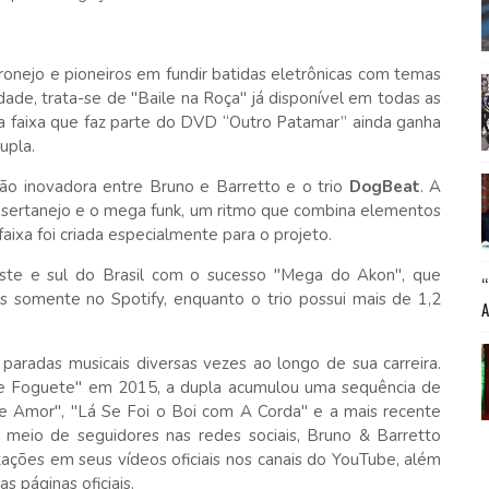
gronejo e pioneiros em fundir batidas eletrônicas com temas
dade, trata-se de "Baile na Roça" já disponível em todas as
, a faixa que faz parte do DVD “Outro Patamar” ainda ganha
upla.
ção inovadora entre Bruno e Barretto e o trio
DogBeat
. A
o sertanejo e o mega funk, um ritmo que combina elementos
aixa foi criada especialmente para o projeto.
este e sul do Brasil com o sucesso "Mega do Akon", que
 somente no Spotify, enquanto o trio possui mais de 1,2
paradas musicais diversas vezes ao longo de sua carreira.
 e Foguete" em 2015, a dupla acumulou uma sequência de
 de Amor", "Lá Se Foi o Boi com A Corda" e a mais recente
 meio de seguidores nas redes sociais, Bruno & Barretto
zações em seus vídeos oficiais nos canais do YouTube, além
s páginas oficiais.