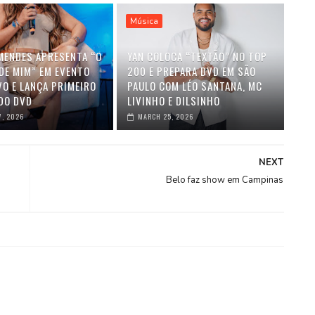
Música
MENDES APRESENTA “O
YAN COLOCA “TEXTÃO” NO TOP
DE MIM” EM EVENTO
200 E PREPARA DVD EM SÃO
VO E LANÇA PRIMEIRO
PAULO COM LÉO SANTANA, MC
DO DVD
LIVINHO E DILSINHO
7, 2026
MARCH 25, 2026
NEXT
Belo faz show em Campinas