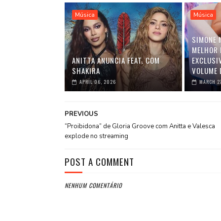
Música
Música
SIMONE 
MELHOR 
ANITTA ANUNCIA FEAT. COM
EXCLUSI
SHAKIRA
VOLUME 
APRIL 06, 2026
MARCH 2
PREVIOUS
“Proibidona” de Gloria Groove com Anitta e Valesca
explode no streaming
POST A COMMENT
NENHUM COMENTÁRIO