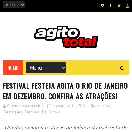
HOME
FESTIVAL FESTEJA AGITA O RIO DE JANEIRO
EM DEZEMBRO. CONFIRA AS ATRAÇÕES!
Clayton Vasconcelos
novembro 11, 2021
Agenda
,
Destaques
,
Festivais
,
RJ
,
Shows
Um dos maiores festivais de música do país está de