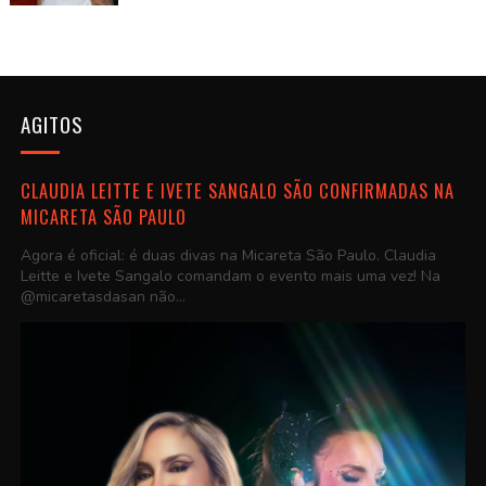
AGITOS
CLAUDIA LEITTE E IVETE SANGALO SÃO CONFIRMADAS NA
MICARETA SÃO PAULO
Agora é oficial: é duas divas na Micareta São Paulo. Claudia
Leitte e Ivete Sangalo comandam o evento mais uma vez! Na
@micaretasdasan não...