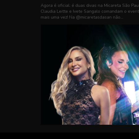
Agora é oficial: é duas divas na Micareta São Pau
Claudia Leitte e Ivete Sangalo comandam o even
mais uma vez! Na @micaretasdasan não...