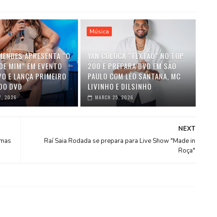
Música
MENDES APRESENTA “O
YAN COLOCA “TEXTÃO” NO TOP
DE MIM” EM EVENTO
200 E PREPARA DVD EM SÃO
VO E LANÇA PRIMEIRO
PAULO COM LÉO SANTANA, MC
DO DVD
LIVINHO E DILSINHO
7, 2026
MARCH 25, 2026
NEXT
rmas
Raí Saia Rodada se prepara para Live Show "Made in
Roça"