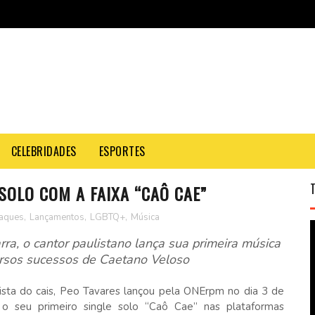
CELEBRIDADES
ESPORTES
SOLO COM A FAIXA “CAÔ CAE”
aques
,
Lançamentos
,
LGBTQ+
,
Música
rra, o cantor paulistano lança sua primeira música
ersos sucessos de Caetano Veloso
ista do cais, Peo Tavares lançou pela ONErpm no dia 3 de
 o seu primeiro single solo “Caô Cae” nas plataformas