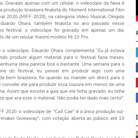
ais. Gravado apenas com um celular, o videoclipe da faixa é
ca produção brasileira finalista do Moment International Film
val 2020 (MIFF 2020), na categoria Vídeo Musical. Dirigido
Eduardo Ohara, também finalista no ano passado nesse
 festival, o videoclipe foi gravado em apenas um dia,
és de um celular Xiaomi modelo Mi 10 Pro.
 o videoclipe, Eduardo Ohara complementa “Eu já estava
ndo produzir algum material para o festival fazia meses,
enhuma ideia parecia boa o bastante. Uma semana para o
line do festival, eu pensei em produzir algo com uma
a bem brasileira, foi quando eu mandei um direct para o
 convidei ele para produzir essa loucura em menos de uma
a. Assim que escutei a guia que ele tinha gravado, eu tinha
za que era esse o material. Não podia ter dado mais certo!”.
FF 2020, o videoclipe de "Caô Cae" é a única produção sul-
lmmaker Giveaway", com votação aberta ao público até 10