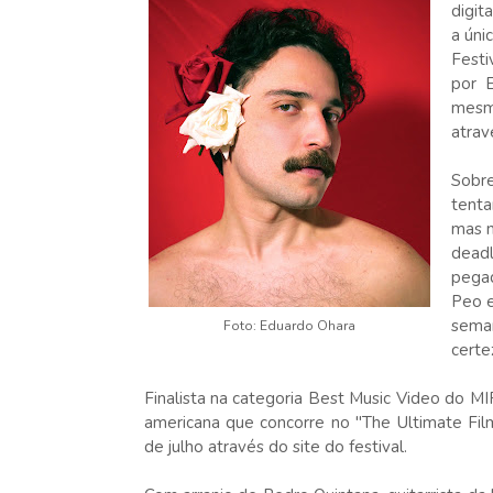
digit
a úni
Festi
por 
mesmo
atrav
Sobre
tenta
mas n
dead
pegad
Peo e
seman
Foto: Eduardo Ohara
certe
Finalista na categoria Best Music Video do MI
americana que concorre no "The Ultimate Fi
de julho através do site do festival.