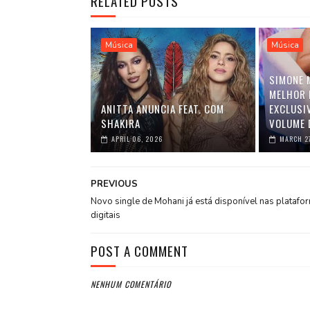
RELATED POSTS
Música
Música
SIMONE 
MELHOR 
ANITTA ANUNCIA FEAT. COM
EXCLUSI
SHAKIRA
VOLUME 
APRIL 06, 2026
MARCH 2
PREVIOUS
Novo single de Mohani já está disponível nas platafo
digitais
POST A COMMENT
NENHUM COMENTÁRIO