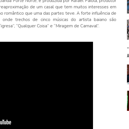
 banda Forte Norte, e produzida por Rafael Paiola, produtor
 a reaproximação de um casal que tem muitos interesses em
 romântico que uma das partes teve. A forte influência de
 onde trechos de cinco músicas do artista baiano são
igresa”, “Qualquer Coisa” e “Miragem de Carnaval”.