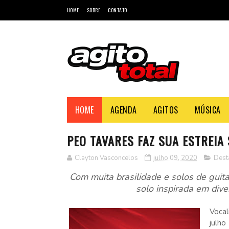
HOME
SOBRE
CONTATO
HOME
AGENDA
AGITOS
MÚSICA
PEO TAVARES FAZ SUA ESTREIA 
Clayton Vasconcelos
julho 09, 2020
Dest
Com muita brasilidade e solos de guita
solo inspirada em div
Vocal
julho