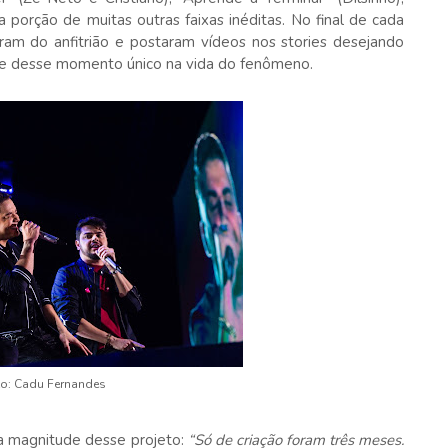
porção de muitas outras faixas inéditas. No final de cada
gram do anfitrião e postaram vídeos nos stories desejando
te desse momento único na vida do fenômeno.
o: Cadu Fernandes
a magnitude desse projeto:
“Só de criação foram três meses.