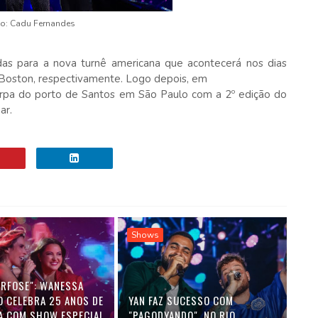
o: Cadu Fernandes
as para a nova turnê americana que acontecerá nos dias
Boston, respectivamente. Logo depois, em
arpa do porto de Santos em São Paulo com a 2º edição do
ar.
Shows
RFOSE": WANESSA
 CELEBRA 25 ANOS DE
YAN FAZ SUCESSO COM
A COM SHOW ESPECIAL
"PAGODYANDO", NO RIO