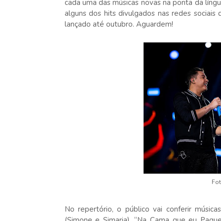
cada uma das músicas novas na ponta da língu
alguns dos hits divulgados nas redes sociai
lançado até outubro. Aguardem!
Fot
No repertório, o público vai conferir músic
(Simone e Simaria), “Na Cama que eu Paguei”