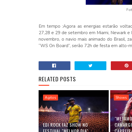
Fot
Em tempo :Agora as energias estarão voltad
27,28 e 29 de setembro em Miami, Newark e 
novembro, o navio mais animado do Brasil, z
“WS On Board”, serão 72h de festa em alto-m
RELATED POSTS
Agitos
Shows
"METAMO
EDI ROCK FAZ SHOW NO
CAMARGO
FESTIVAL "MELHOR DIA"
CARREIR