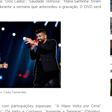
a: “Dois Lados”, “Saudade Teimosa” “Maria Santinha” foram
s durante a semana que antecedeu a gravação. O DVD será
o: Cadu Fernandes
as com participações especiais: “A Maior Volta por Cima”
 (Zé Neto e Cristiano), “Aprende a Terminar” (Dilsinho),