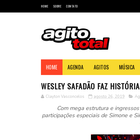
HOME
SOBRE
CONTATO
HOME
AGENDA
AGITOS
MÚSICA
WESLEY SAFADÃO FAZ HISTÓRIA
Clayton Vasconcelos
agosto 26, 2019
Ag
Com mega estrutura e ingressos e
participações especiais de Simone e Sim