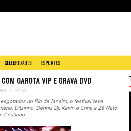
CELEBRIDADES
ESPORTES
 COM GAROTA VIP E GRAVA DVD
itos
,
RJ
,
Shows
sgotados no Rio de Janeiro, o festival teve
aria, Dilsinho, Dennis Dj, Kevin o Chris e Zé Neto
e Cristiano.