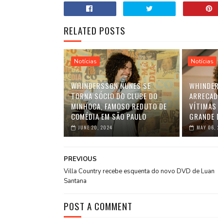
RELATED POSTS
Notícias
Notícias
WHINDERSSON NUNES SE
WHINDER
TORNA SÓCIO DO CLUBE DO
ARRECAD
MINHOCA, FAMOSO REDUTO DE
VÍTIMAS
COMÉDIA EM SÃO PAULO
GRANDE 
JUNE 20, 2024
MAY 06,
PREVIOUS
Villa Country recebe esquenta do novo DVD de Luan
Santana
POST A COMMENT