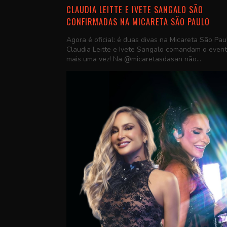
CLAUDIA LEITTE E IVETE SANGALO SÃO
CONFIRMADAS NA MICARETA SÃO PAULO
Agora é oficial: é duas divas na Micareta São Pau
Claudia Leitte e Ivete Sangalo comandam o even
mais uma vez! Na @micaretasdasan não...