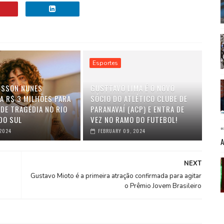
Esportes
SSON NUNES
GUSTTAVO LIMA É O NOVO
A R$ 3 MILHÕES PARA
SÓCIO DO ATLÉTICO CLUBE DE
 DE TRAGÉDIA NO RIO
PARANAVAÍ (ACP) E ENTRA DE
DO SUL
VEZ NO RAMO DO FUTEBOL!
 2024
FEBRUARY 09, 2024
NEXT
Gustavo Mioto é a primeira atração confirmada para agitar
o Prêmio Jovem Brasileiro