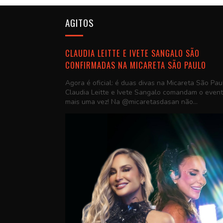
AGITOS
CLAUDIA LEITTE E IVETE SANGALO SÃO
CONFIRMADAS NA MICARETA SÃO PAULO
Agora é oficial: é duas divas na Micareta São Pau
Claudia Leitte e Ivete Sangalo comandam o even
mais uma vez! Na @micaretasdasan não...