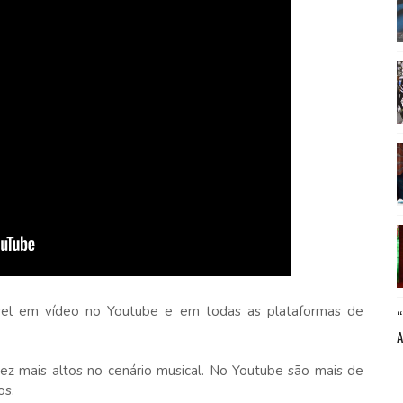
ível em vídeo no Youtube e em todas as plataformas de
ez mais altos no cenário musical. No Youtube são mais de
os.