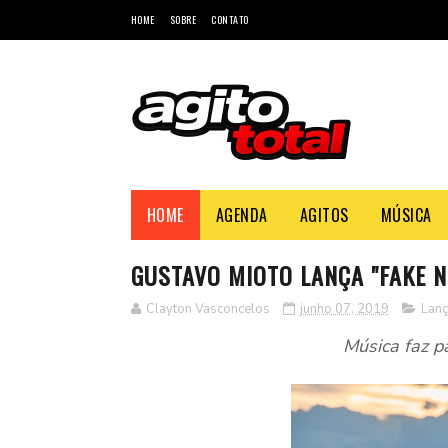
HOME
SOBRE
CONTATO
HOME
AGENDA
AGITOS
MÚSICA
GUSTAVO MIOTO LANÇA "FAKE N
Clayton Vasconcelos
junho 07, 2019
Lan
Música faz p