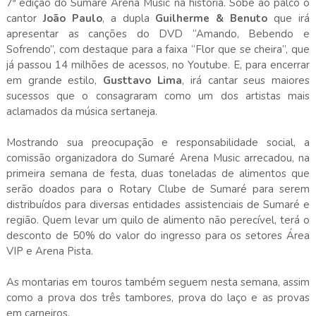
7ª edição do Sumaré Arena Music na história. Sobe ao palco o
cantor
João Paulo
, a dupla
Guilherme & Benuto
que irá
apresentar as canções do DVD “Amando, Bebendo e
Sofrendo”, com destaque para a faixa “Flor que se cheira”, que
já passou 14 milhões de acessos, no Youtube. E, para encerrar
em grande estilo,
Gusttavo Lima
, irá cantar seus maiores
sucessos que o consagraram como um dos artistas mais
aclamados da música sertaneja.
Mostrando sua preocupação e responsabilidade social, a
comissão organizadora do Sumaré Arena Music arrecadou, na
primeira semana de festa, duas toneladas de alimentos que
serão doados para o Rotary Clube de Sumaré para serem
distribuídos para diversas entidades assistenciais de Sumaré e
região. Quem levar um quilo de alimento não perecível, terá o
desconto de 50% do valor do ingresso para os setores Área
VIP e Arena Pista.
As montarias em touros também seguem nesta semana, assim
como a prova dos três tambores, prova do laço e as provas
em carneiros.