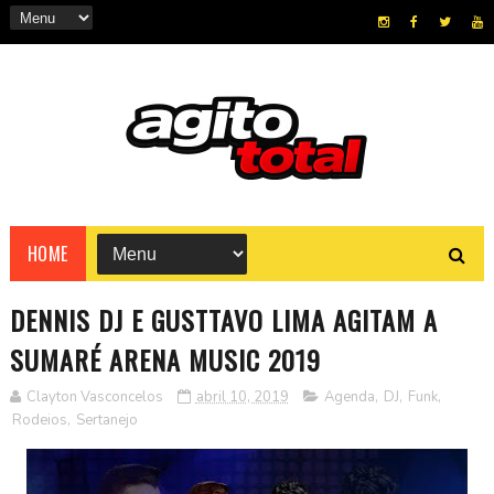
HOME
DENNIS DJ E GUSTTAVO LIMA AGITAM A
SUMARÉ ARENA MUSIC 2019
Clayton Vasconcelos
abril 10, 2019
Agenda
,
DJ
,
Funk
,
Rodeios
,
Sertanejo