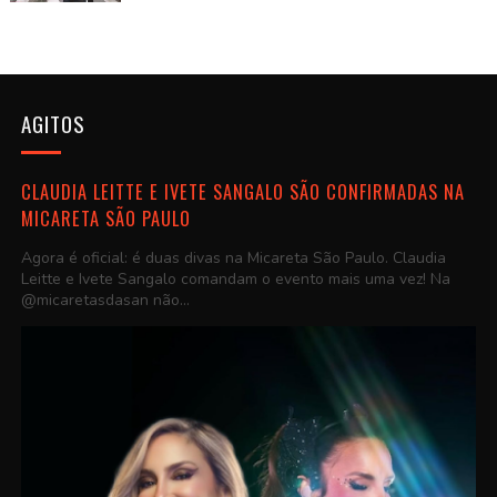
AGITOS
CLAUDIA LEITTE E IVETE SANGALO SÃO CONFIRMADAS NA
MICARETA SÃO PAULO
Agora é oficial: é duas divas na Micareta São Paulo. Claudia
Leitte e Ivete Sangalo comandam o evento mais uma vez! Na
@micaretasdasan não...