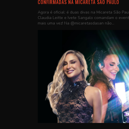
CONFIRMADAS NA MICARETA SÃO PAULO
Agora é oficial: é duas divas na Micareta São Pau
Claudia Leitte e Ivete Sangalo comandam o even
mais uma vez! Na @micaretasdasan não...