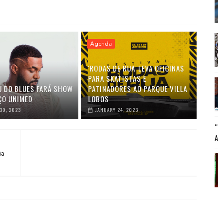
Agenda
'RODAS DE RUA' LEVA OFICINAS
PARA SKATISTAS E
U DO BLUES FARÁ SHOW
PATINADORES AO PARQUE VILLA
ÇO UNIMED
LOBOS
30, 2023
JANUARY 24, 2023
ia