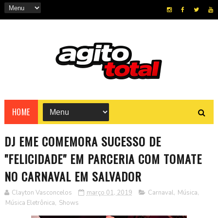
HOME
DJ EME COMEMORA SUCESSO DE
"FELICIDADE" EM PARCERIA COM TOMATE
NO CARNAVAL EM SALVADOR
Clayton Vasconcelos
março 01, 2019
Carnaval
,
Música
,
Música Eletrônica
,
Shows