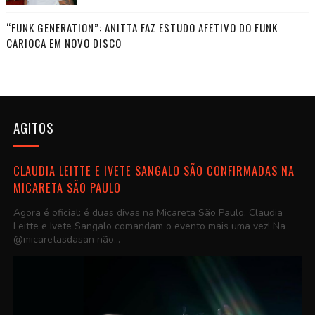
“FUNK GENERATION”: ANITTA FAZ ESTUDO AFETIVO DO FUNK
CARIOCA EM NOVO DISCO
AGITOS
CLAUDIA LEITTE E IVETE SANGALO SÃO CONFIRMADAS NA
MICARETA SÃO PAULO
Agora é oficial: é duas divas na Micareta São Paulo. Claudia
Leitte e Ivete Sangalo comandam o evento mais uma vez! Na
@micaretasdasan não...