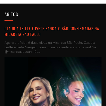
AGITOS
CLAUDIA LEITTE E IVETE SANGALO SÃO CONFIRMADAS NA
MICARETA SÃO PAULO
Agora é oficial: é duas divas na Micareta São Paulo. Claudia
Leitte e Ivete Sangalo comandam o evento mais uma vez! Na
@micaretasdasan não...