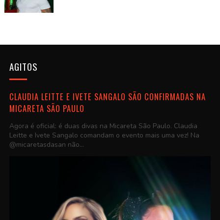
AGITOS
CLAUDIA LEITTE E IVETE SANGALO SÃO CONFIRMADAS NA
MICARETA SÃO PAULO
Agora é oficial: é duas divas na Micareta São Paulo. Claudia
Leitte e Ivete Sangalo comandam o evento mais uma vez! Na
@micaretasdasan não...