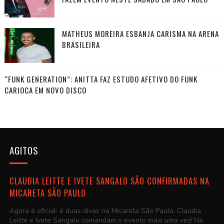
MATHEUS MOREIRA ESBANJA CARISMA NA ARENA
BRASILEIRA
“FUNK GENERATION”: ANITTA FAZ ESTUDO AFETIVO DO FUNK
CARIOCA EM NOVO DISCO
AGITOS
CLAUDIA LEITTE E IVETE SANGALO SÃO CONFIRMADAS NA
MICARETA SÃO PAULO
Agora é oficial: é duas divas na Micareta São Paulo. Claudia
Leitte e Ivete Sangalo comandam o evento mais uma vez! Na