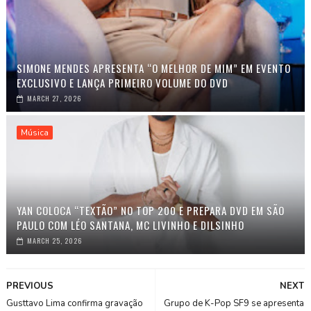
SIMONE MENDES APRESENTA “O MELHOR DE MIM” EM EVENTO
EXCLUSIVO E LANÇA PRIMEIRO VOLUME DO DVD
MARCH 27, 2026
Música
YAN COLOCA “TEXTÃO” NO TOP 200 E PREPARA DVD EM SÃO
PAULO COM LÉO SANTANA, MC LIVINHO E DILSINHO
MARCH 25, 2026
PREVIOUS
NEXT
Gusttavo Lima confirma gravação
Grupo de K-Pop SF9 se apresenta