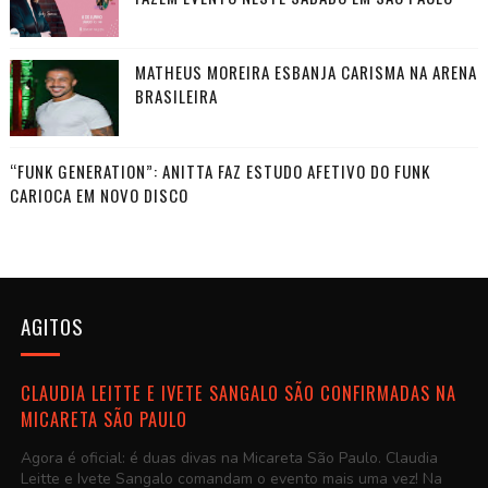
MATHEUS MOREIRA ESBANJA CARISMA NA ARENA
BRASILEIRA
“FUNK GENERATION”: ANITTA FAZ ESTUDO AFETIVO DO FUNK
CARIOCA EM NOVO DISCO
AGITOS
CLAUDIA LEITTE E IVETE SANGALO SÃO CONFIRMADAS NA
MICARETA SÃO PAULO
Agora é oficial: é duas divas na Micareta São Paulo. Claudia
Leitte e Ivete Sangalo comandam o evento mais uma vez! Na