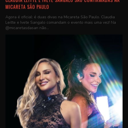
MICARETA SÃO PAULO
Agora é oficial: é duas divas na Micareta São Paulo. Claudia
Leitte e Ivete Sangalo comandam o evento mais uma vez! Na
@micaretasdasan não...