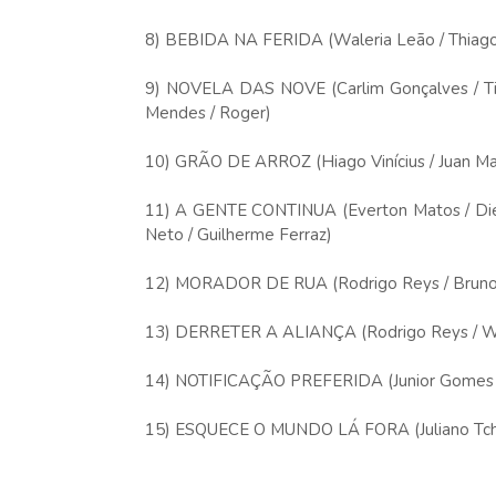
8) BEBIDA NA FERIDA (Waleria Leão / Thiago Al
9) NOVELA DAS NOVE (Carlim Gonçalves / Tiag
Mendes / Roger)
10) GRÃO DE ARROZ (Hiago Vinícius / Juan Ma
11) A GENTE CONTINUA (Everton Matos / Diego
Neto / Guilherme Ferraz)
12) MORADOR DE RUA (Rodrigo Reys / Bruno
13) DERRETER A ALIANÇA (Rodrigo Reys / Wi
14) NOTIFICAÇÃO PREFERIDA (Junior Gomes / 
15) ESQUECE O MUNDO LÁ FORA (Juliano Tchula /