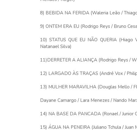
8) BEBIDA NA FERIDA (Waleria Leão / Thiago Al
9) ONTEM ERA EU (Rodrigo Reys / Bruno Cesa
10) STATUS QUE EU NÃO QUERIA (Hiago Viníc
Natanael Silva)
11)DERRETER A ALIANÇA (Rodrigo Reys / Wil
12) LARGADO ÀS TRAÇAS (André Vox / Philipe
13) MULHER MARAVILHA (Douglas Mello / Flavin
Dayane Camargo / Lara Menezes / Nando Mar
14) NA BASE DA PANCADA (Ronael / Junior Go
15) ÁGUA NA PENEIRA (Juliano Tchula / Juan Mar