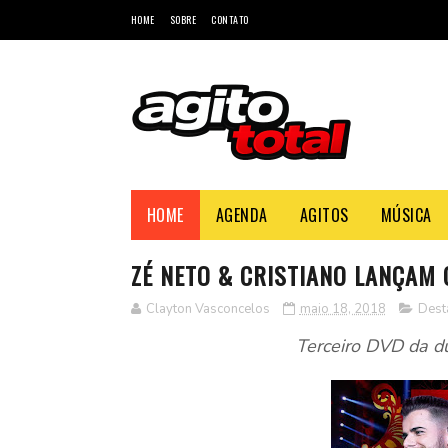
HOME
SOBRE
CONTATO
HOME
AGENDA
AGITOS
MÚSICA
ZÉ NETO & CRISTIANO LANÇAM 
Clayton Vasconcelos
maio 18, 2018
Dest
Terceiro DVD da d