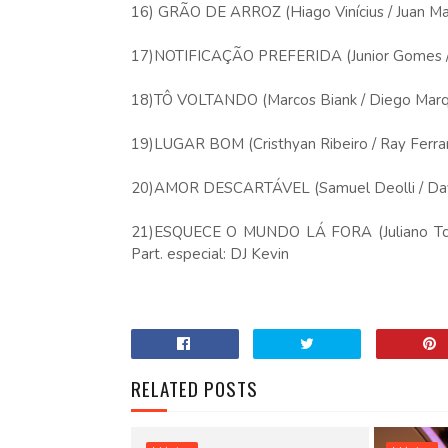
16) GRÃO DE ARROZ (Hiago Vinícius / Juan Ma
17)NOTIFICAÇÃO PREFERIDA (Junior Gomes / V
18)TÔ VOLTANDO (Marcos Biank / Diego Marque
19)LUGAR BOM (Cristhyan Ribeiro / Ray Ferrar
20)AMOR DESCARTÁVEL (Samuel Deolli / Davi 
21)ESQUECE O MUNDO LÁ FORA (Juliano Tchula 
Part. especial: DJ Kevin
RELATED POSTS