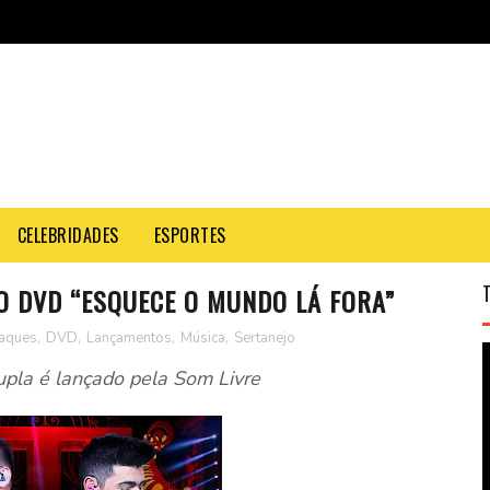
CELEBRIDADES
ESPORTES
O DVD “ESQUECE O MUNDO LÁ FORA”
aques
,
DVD
,
Lançamentos
,
Música
,
Sertanejo
upla é lançado pela Som Livre