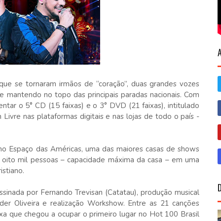
a que se tornaram irmãos de “coração”, duas grandes vozes
se mantendo no topo das principais paradas nacionais. Com
ntar o 5° CD (15 faixas) e o 3° DVD (21 faixas), intitulado
ivre nas plataformas digitais e nas lojas de todo o país -
o Espaço das Américas, uma das maiores casas de shows
uniu oito mil pessoas – capacidade máxima da casa – em uma
istiano.
sinada por Fernando Trevisan (Catatau), produção musical
der Oliveira e realização Workshow. Entre as 21 canções
ixa que chegou a ocupar o primeiro lugar no Hot 100 Brasil