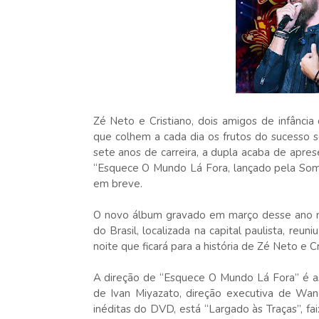
Zé Neto e Cristiano, dois amigos de infânci
que colhem a cada dia os frutos do sucesso 
sete anos de carreira, a dupla acaba de aprese
“Esquece O Mundo Lá Fora, lançado pela Som L
em breve.
O novo álbum gravado em março desse ano n
do Brasil, localizada na capital paulista, re
noite que ficará para a história de Zé Neto e Cr
A direção de “Esquece O Mundo Lá Fora” é as
de Ivan Miyazato, direção executiva de Wan
inéditas do DVD, está “Largado às Traças”, fa