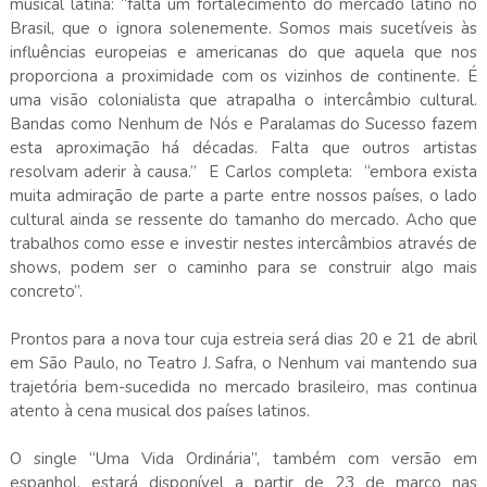
musical latina: “falta um fortalecimento do mercado latino no
Brasil, que o ignora solenemente. Somos mais sucetíveis às
influências europeias e americanas do que aquela que nos
proporciona a proximidade com os vizinhos de continente. É
uma visão colonialista que atrapalha o intercâmbio cultural.
Bandas como Nenhum de Nós e Paralamas do Sucesso fazem
esta aproximação há décadas. Falta que outros artistas
resolvam aderir à causa.” E Carlos completa: “embora exista
muita admiração de parte a parte entre nossos países, o lado
cultural ainda se ressente do tamanho do mercado. Acho que
trabalhos como esse e investir nestes intercâmbios através de
shows, podem ser o caminho para se construir algo mais
concreto”.
Prontos para a nova tour cuja estreia será dias 20 e 21 de abril
em São Paulo, no Teatro J. Safra, o Nenhum vai mantendo sua
trajetória bem-sucedida no mercado brasileiro, mas continua
atento à cena musical dos países latinos.
O single “Uma Vida Ordinária”, também com versão em
espanhol, estará disponível a partir de 23 de março nas