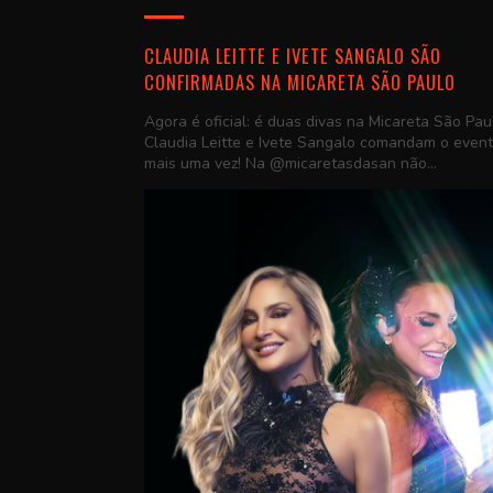
CLAUDIA LEITTE E IVETE SANGALO SÃO
CONFIRMADAS NA MICARETA SÃO PAULO
Agora é oficial: é duas divas na Micareta São Pau
Claudia Leitte e Ivete Sangalo comandam o even
mais uma vez! Na @micaretasdasan não...