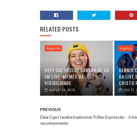
RELATED POSTS
Agenda
Agitos
HEEY CAT RECEBE SANDRA DE SÁ
DENNIS 
EM LIVE, NO MÊS DA
DA LIVE
VISIBILIDADE
CRISTO 
AUGUST 24, 2020
JULY 21,
PREVIOUS
Deia Cypri recebe tradicional Trófeu Expressão - A ho
reconhecimento