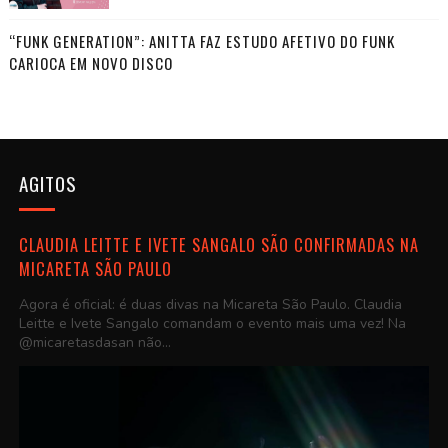
“FUNK GENERATION”: ANITTA FAZ ESTUDO AFETIVO DO FUNK
CARIOCA EM NOVO DISCO
AGITOS
CLAUDIA LEITTE E IVETE SANGALO SÃO CONFIRMADAS NA
MICARETA SÃO PAULO
Agora é oficial: é duas divas na Micareta São Paulo. Claudia
Leitte e Ivete Sangalo comandam o evento mais uma vez! Na
@micaretasdasan não...