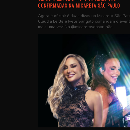
CONFIRMADAS NA MICARETA SÃO PAULO
Agora é oficial: é duas divas na Micareta São Pau
Claudia Leitte e Ivete Sangalo comandam o even
mais uma vez! Na @micaretasdasan não...