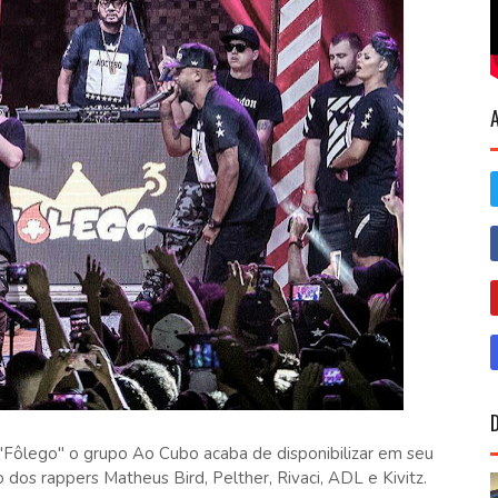
Fôlego" o grupo Ao Cubo acaba de disponibilizar em seu
dos rappers Matheus Bird, Pelther, Rivaci, ADL e Kivitz.