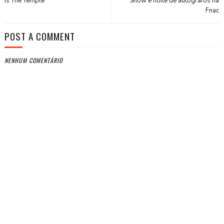
Is The Temple"
Show e noite de autógrafos na
Fnac
POST A COMMENT
NENHUM COMENTÁRIO