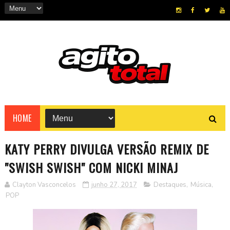
HOME
KATY PERRY DIVULGA VERSÃO REMIX DE
"SWISH SWISH" COM NICKI MINAJ
Clayton Vasconcelos
junho 27, 2017
Destaques
,
Música
,
POP