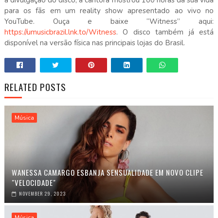
a divulgação do disco, a cantora mostrou 100 horas da sua vida
para os fãs em um reality show apresentado ao vivo no
YouTube. Ouça e baixe “Witness” aqui:
https://umusicbrazil.lnk.to/Witness
. O disco também já está
disponível na versão física nas principais lojas do Brasil.
RELATED POSTS
Música
WANESSA CAMARGO ESBANJA SENSUALIDADE EM NOVO CLIPE
"VELOCIDADE"
NOVEMBER 29, 2023
Música