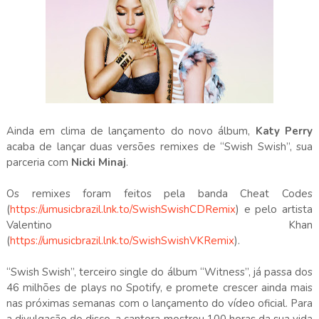
Ainda em clima de lançamento do novo álbum,
Katy Perry
acaba de lançar duas versões remixes de “Swish Swish”, sua
parceria com
Nicki Minaj
.
Os remixes foram feitos pela banda Cheat Codes
(
https://umusicbrazil.lnk.to/SwishSwishCDRemix
) e pelo artista
Valentino Khan
(
https://umusicbrazil.lnk.to/SwishSwishVKRemix
).
“Swish Swish”, terceiro single do álbum “Witness”, já passa dos
46 milhões de plays no Spotify, e promete crescer ainda mais
nas próximas semanas com o lançamento do vídeo oficial. Para