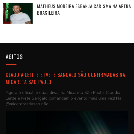
MATHEUS MOREIRA ESBANJA CARISMA NA ARENA
BRASILEIRA
AGITOS
CLAUDIA LEITTE E IVETE SANGALO SÃO CONFIRMADAS NA
MICARETA SÃO PAULO
Agora é oficial: é duas divas na Micareta São Paulo. Claudia
Leitte e Ivete Sangalo comandam o evento mais uma vez! Na
@micaretasdasan não...