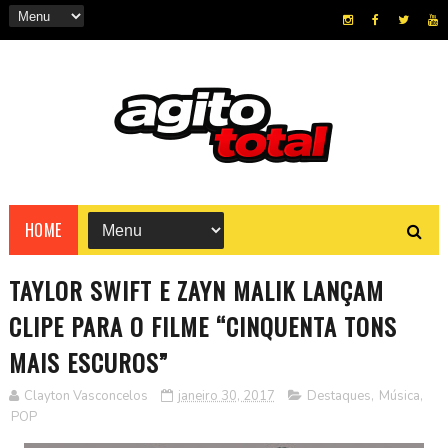
HOME
TAYLOR SWIFT E ZAYN MALIK LANÇAM
CLIPE PARA O FILME “CINQUENTA TONS
MAIS ESCUROS”
Clayton Vasconcelos
janeiro 30, 2017
Destaques
,
Música
,
POP