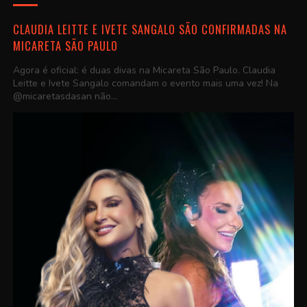
CLAUDIA LEITTE E IVETE SANGALO SÃO CONFIRMADAS NA
MICARETA SÃO PAULO
Agora é oficial: é duas divas na Micareta São Paulo. Claudia
Leitte e Ivete Sangalo comandam o evento mais uma vez! Na
@micaretasdasan não...