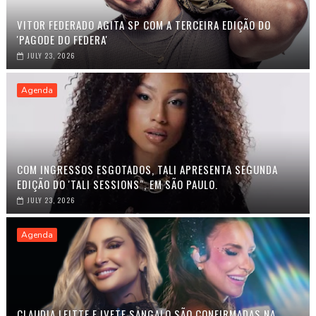
VITOR FEDERADO AGITA SP COM A TERCEIRA EDIÇÃO DO
'PAGODE DO FEDERA'
JULY 23, 2026
Agenda
COM INGRESSOS ESGOTADOS, TALI APRESENTA SEGUNDA
EDIÇÃO DO 'TALI SESSIONS", EM SÃO PAULO.
JULY 23, 2026
Agenda
CLAUDIA LEITTE E IVETE SANGALO SÃO CONFIRMADAS NA