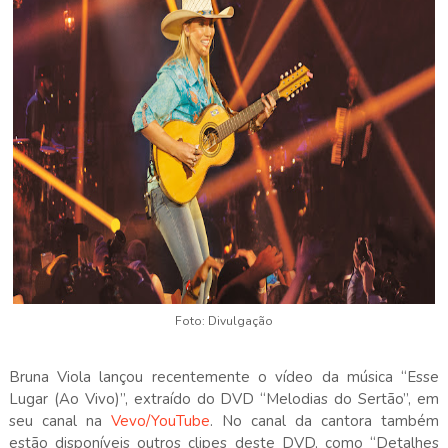
Foto: Divulgação
Bruna Viola lançou recentemente o vídeo da música “Esse
Lugar (Ao Vivo)”, extraído do DVD “Melodias do Sertão”, em
seu canal na
Vevo/YouTube
. No canal da cantora também
estão disponíveis outros clipes deste DVD, como “Detalhes