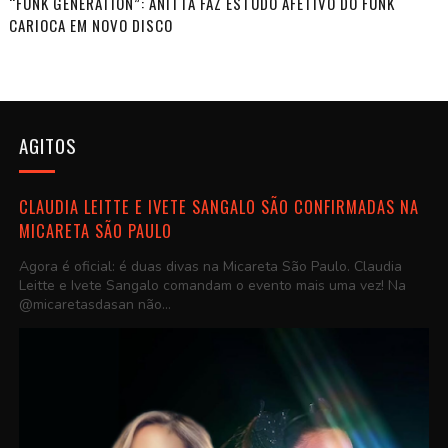
“FUNK GENERATION”: ANITTA FAZ ESTUDO AFETIVO DO FUNK
CARIOCA EM NOVO DISCO
AGITOS
CLAUDIA LEITTE E IVETE SANGALO SÃO CONFIRMADAS NA
MICARETA SÃO PAULO
Agora é oficial: é duas divas na Micareta São Paulo. Claudia
Leitte e Ivete Sangalo comandam o evento mais uma vez! Na
@micaretasdasan não...