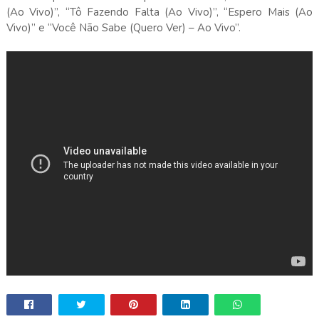
(Ao Vivo)”, “Tô Fazendo Falta (Ao Vivo)”, “Espero Mais (Ao
Vivo)” e “Você Não Sabe (Quero Ver) – Ao Vivo”.