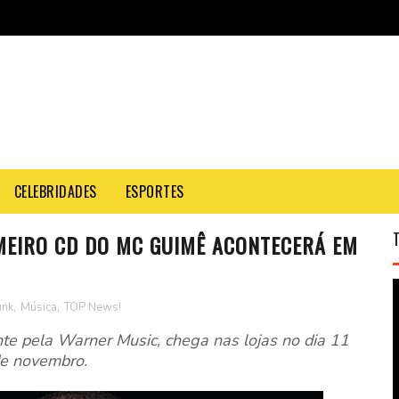
CELEBRIDADES
ESPORTES
MEIRO CD DO MC GUIMÊ ACONTECERÁ EM
unk
,
Música
,
TOP News!
te pela Warner Music, chega nas lojas no dia 11
e novembro.