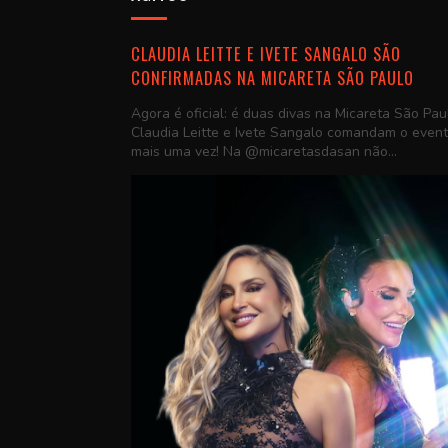
CLAUDIA LEITTE E IVETE SANGALO SÃO
CONFIRMADAS NA MICARETA SÃO PAULO
Agora é oficial: é duas divas na Micareta São Pau
Claudia Leitte e Ivete Sangalo comandam o even
mais uma vez! Na @micaretasdasan não...