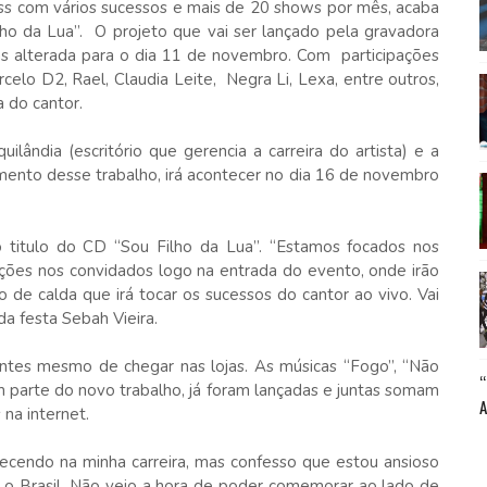
ss com vários sucessos e mais de 20 shows por mês, acaba
ilho da Lua”. O projeto que vai ser lançado pela gravadora
jas alterada para o dia 11 de novembro. Com participações
rcelo D2, Rael, Claudia Leite, Negra Li, Lexa, entre outros,
 do cantor.
ândia (escritório que gerencia a carreira do artista) e a
mento desse trabalho, irá acontecer no dia 16 de novembro
 titulo do CD “Sou Filho da Lua”. “Estamos focados nos
ções nos convidados logo na entrada do evento, onde irão
 de calda que irá tocar os sucessos do cantor ao vivo. Vai
da festa Sebah Vieira.
ntes mesmo de chegar nas lojas. As músicas “Fogo”, “Não
m parte do novo trabalho, já foram lançadas e juntas somam
 na internet.
tecendo na minha carreira, mas confesso que estou ansioso
o o Brasil. Não vejo a hora de poder comemorar ao lado de