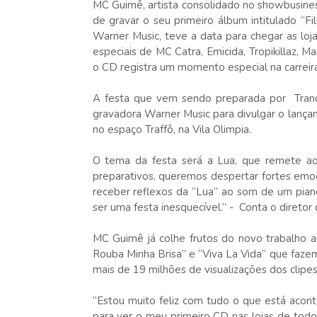
MC Guimê, artista consolidado no showbusine
de gravar o seu primeiro álbum intitulado “F
Warner Music, teve a data para chegar as lo
especiais de MC Catra, Emicida, Tropikillaz, Ma
o CD registra um momento especial na carreira
A festa que vem sendo preparada por Tranquil
gravadora Warner Music para divulgar o lança
no espaço Traffô, na Vila Olimpia.
O tema da festa será a Lua, que remete ao
preparativos, queremos despertar fortes emo
receber reflexos da “Lua” ao som de um piano
ser uma festa inesquecível.” - Conta o diretor 
MC Guimê já colhe frutos do novo trabalho a
Rouba Minha Brisa” e “Viva La Vida” que faze
mais de 19 milhões de visualizações dos clipes
“Estou muito feliz com tudo o que está acon
para ver o meu primeiro CD nas lojas de tod