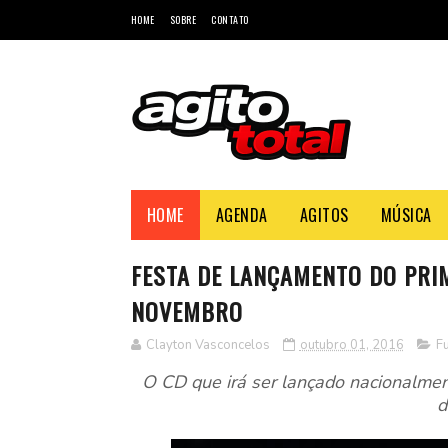
HOME
SOBRE
CONTATO
HOME
AGENDA
AGITOS
MÚSICA
FESTA DE LANÇAMENTO DO PRI
NOVEMBRO
Clayton Vasconcelos
outubro 01, 2016
F
O CD que irá ser lançado nacionalmen
d