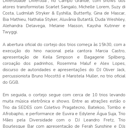
Diversidade Divertida”, no Campo Grande, com shows dos
atores transformistas Scarlet Sangalo, Michelle Lorem, Suzy di
Costa, Ludmilah Stryker & Eyshilla, Butterfly, Gina de Mascar,
Bia Mathieu, Nathalia Styker, Aluvânia Butantã, Duda Weshiley,
Alehandra Delavega, Melanie Masson, Kaysha Kutnner e
Twyggi.
A abertura oficial do cortejo dos trios começa às 15h30, com a
execução do hino nacional pela cantora Marcia Castro,
apresentação de Keila Simpson e Bagagerie Spilberg,
coroação dos padrinhos, Rosemma Maluf e Alex Lopes,
discurso de autoridades e apresentações do DJ Oliver Jack,
percussionista Bruno Mocottó e Maristela Muller, no trio oficial
do GGB.
Em seguida, o cortejo segue com cerca de 10 trios levando
muita música eletrônica e shows. Entre as atrações estão o
Trio da SEDES com Coletivo Pragatecno, Batekoo, Tombo e
Afrobapho, e performance de Euvira e Edylene Água Suja, Trio
Mães pela Diversidade com o DJ Leandro Fretz, Trio
Bourlesque Bar com apresentação de Ferah Sunshine e DJs