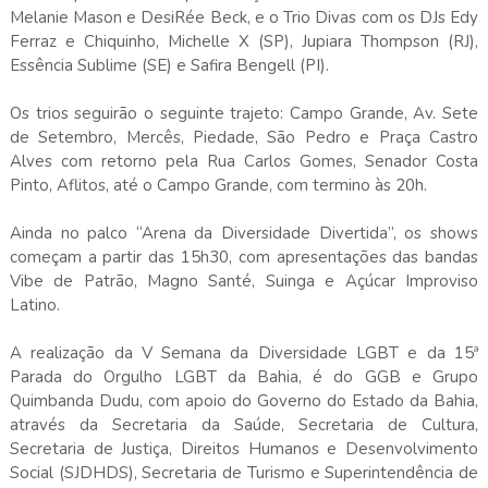
Melanie Mason e DesiRée Beck, e o Trio Divas com os DJs Edy
Ferraz e Chiquinho, Michelle X (SP), Jupiara Thompson (RJ),
Essência Sublime (SE) e Safira Bengell (PI).
Os trios seguirão o seguinte trajeto: Campo Grande, Av. Sete
de Setembro, Mercês, Piedade, São Pedro e Praça Castro
Alves com retorno pela Rua Carlos Gomes, Senador Costa
Pinto, Aflitos, até o Campo Grande, com termino às 20h.
Ainda no palco “Arena da Diversidade Divertida”, os shows
começam a partir das 15h30, com apresentações das bandas
Vibe de Patrão, Magno Santé, Suinga e Açúcar Improviso
Latino.
A realização da V Semana da Diversidade LGBT e da 15ª
Parada do Orgulho LGBT da Bahia, é do GGB e Grupo
Quimbanda Dudu, com apoio do Governo do Estado da Bahia,
através da Secretaria da Saúde, Secretaria de Cultura,
Secretaria de Justiça, Direitos Humanos e Desenvolvimento
Social (SJDHDS), Secretaria de Turismo e Superintendência de