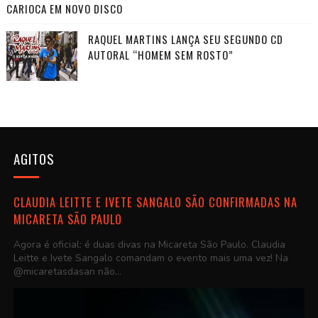
CARIOCA EM NOVO DISCO
RAQUEL MARTINS LANÇA SEU SEGUNDO CD
AUTORAL “HOMEM SEM ROSTO”
AGITOS
CLAUDIA LEITTE E IVETE SANGALO SÃO CONFIRMADAS NA
MICARETA SÃO PAULO
Agora é oficial: é duas divas na Micareta São Paulo. Claudia
Leitte e Ivete Sangalo comandam o evento mais uma vez! Na
@micaretasdasan não...