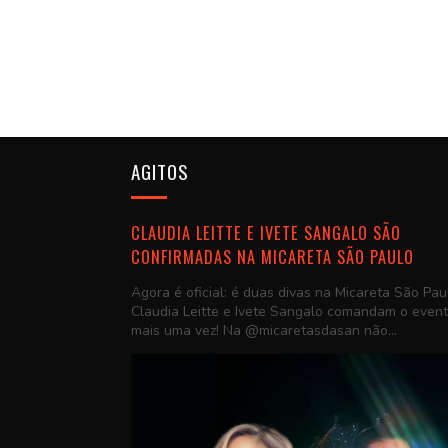
AGITOS
CLAUDIA LEITTE E IVETE SANGALO SÃO
CONFIRMADAS NA MICARETA SÃO PAULO
Agora é oficial: é duas divas na Micareta São Pau
Claudia Leitte e Ivete Sangalo comandam o even
mais uma vez! Na @micaretasdasan não...