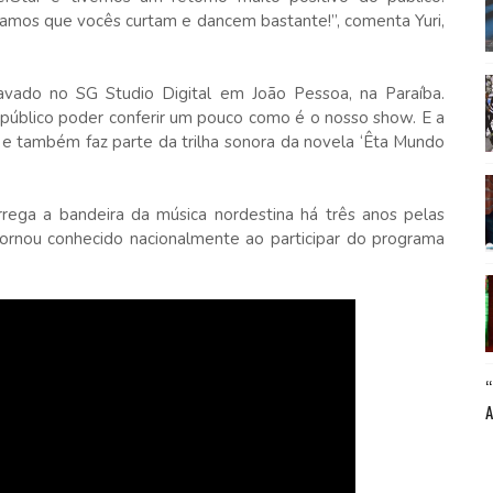
ramos que vocês curtam e dancem bastante!”, comenta Yuri,
gravado no SG Studio Digital em João Pessoa, na Paraíba.
 público poder conferir um pouco como é o nosso show. E a
s e também faz parte da trilha sonora da novela ‘Êta Mundo
rrega a bandeira da música nordestina há três anos pelas
ornou conhecido nacionalmente ao participar do programa