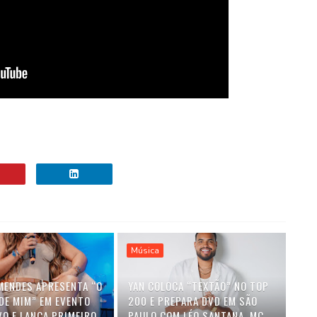
Música
MENDES APRESENTA “O
YAN COLOCA “TEXTÃO” NO TOP
DE MIM” EM EVENTO
200 E PREPARA DVD EM SÃO
VO E LANÇA PRIMEIRO
PAULO COM LÉO SANTANA, MC