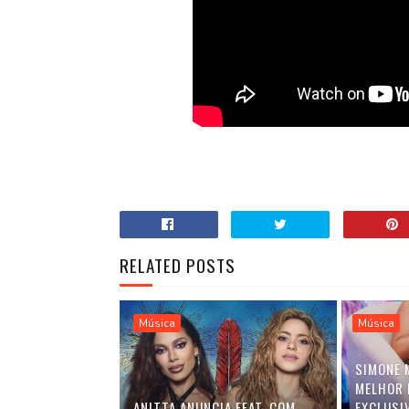
RELATED POSTS
Música
Música
SIMONE 
MELHOR 
ANITTA ANUNCIA FEAT. COM
EXCLUSI