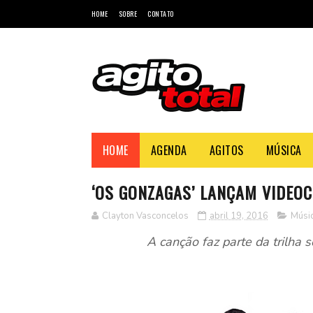
HOME
SOBRE
CONTATO
HOME
AGENDA
AGITOS
MÚSICA
‘OS GONZAGAS’ LANÇAM VIDEOC
Clayton Vasconcelos
abril 19, 2016
Músi
A canção faz parte da trilha