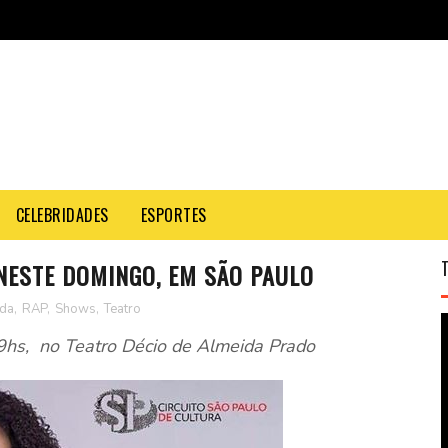
CELEBRIDADES
ESPORTES
NESTE DOMINGO, EM SÃO PAULO
da
,
RAP
,
Shows
,
Teatro
9hs, no Teatro Décio de Almeida Prado