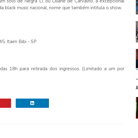
m solo de Negra Li, ou Liliane de Carvalho, a excepcional
 da black music nacional, nome que também intitula o show.
5, Itaim Bibi - SP
r das 18h para retirada dos ingressos. (Limitado a um por