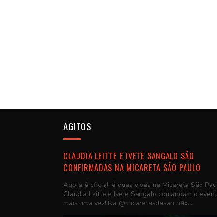
AGITOS
CLAUDIA LEITTE E IVETE SANGALO SÃO
CONFIRMADAS NA MICARETA SÃO PAULO
Agora é oficial: é duas divas na Micareta São Pau
Claudia Leitte e Ivete Sangalo comandam o even
mais uma vez! Na @micaretasdasan não...