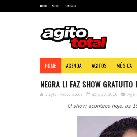
HOME
SOBRE
CONTATO
HOME
AGENDA
AGITOS
MÚSICA
NEGRA LI FAZ SHOW GRATUITO 
Clayton Vasconcelos
abril 10, 2016
Agen
O show acontece hoje, as 1