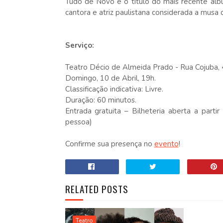
Tudo de Novo é o título do mais recente álbu
cantora e atriz paulistana considerada a musa
Serviço:
Teatro Décio de Almeida Prado - Rua Cojuba, 4
Domingo, 10 de Abril, 19h.
Classificação indicativa: Livre.
Duração: 60 minutos.
Entrada gratuita – Bilheteria aberta a parti
pessoa)
Confirme sua presença no
evento
!
RELATED POSTS
Teatro