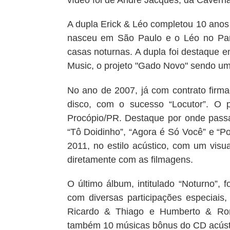
vídeo foi de André Jacques, da Caverna
A dupla Erick & Léo completou 10 anos 
nasceu em São Paulo e o Léo no Pará
casas noturnas. A dupla foi destaque 
Music, o projeto "Gado Novo" sendo um 
No ano de 2007, já com contrato firma
disco, com o sucesso “Locutor”. O 
Procópio/PR. Destaque por onde pass
“Tô Doidinho”, “Agora é Só Você” e “
2011, no estilo acústico, com um visu
diretamente com as filmagens.
O último álbum, intitulado “Noturno”,
com diversas participações especiais
Ricardo & Thiago e Humberto & Rona
também 10 músicas bônus do CD acúst