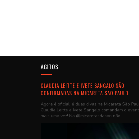
AGITOS
CLAUDIA LEITTE E IVETE SANGALO SÃO
CONFIRMADAS NA MICARETA SÃO PAULO
Agora é oficial: é duas divas na Micareta São Pau
Claudia Leitte e Ivete Sangalo comandam o even
mais uma vez! Na @micaretasdasan não...