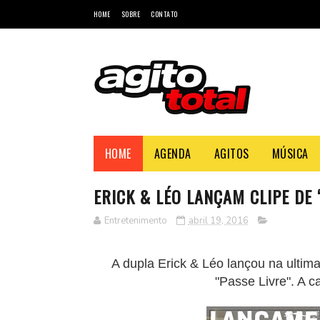
HOME
SOBRE
CONTATO
HOME
AGENDA
AGITOS
MÚSICA
ERICK & LÉO LANÇAM CLIPE DE 
Entretenimento
abril 19, 2016
A dupla Erick & Léo lançou na ultim
"Passe Livre". A 