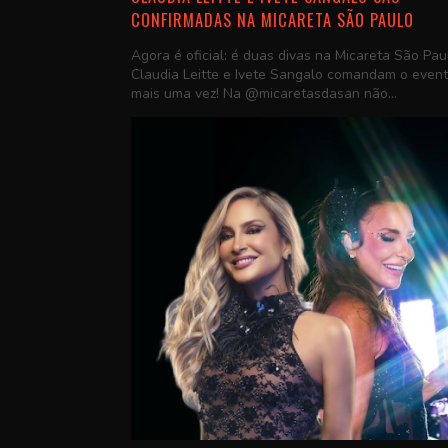
CONFIRMADAS NA MICARETA SÃO PAULO
Agora é oficial: é duas divas na Micareta São Pau
Claudia Leitte e Ivete Sangalo comandam o even
mais uma vez! Na @micaretasdasan não...