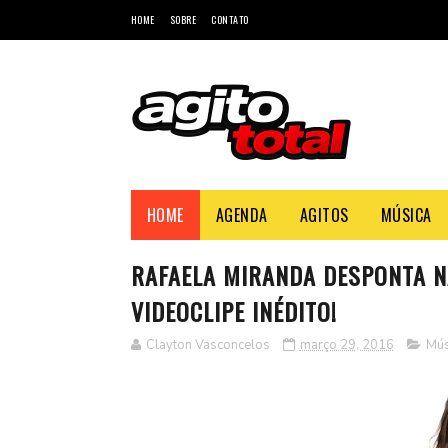
HOME
SOBRE
CONTATO
HOME
AGENDA
AGITOS
MÚSICA
RAFAELA MIRANDA DESPONTA N
VIDEOCLIPE INÉDITO!
Clayton Vasconcelos
março 29, 2016
Mús