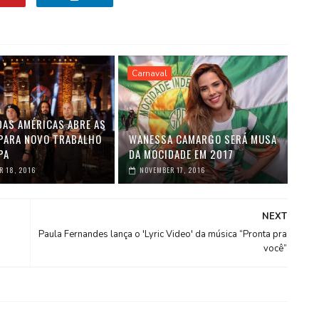
Carnaval
DAS AMÉRICAS ABRE AS
PARA NOVO TRABALHO
WANESSA CAMARGO SERÁ MUSA
PA
DA MOCIDADE EM 2017
 18, 2016
NOVEMBER 17, 2016
NEXT
Paula Fernandes lança o 'Lyric Video' da música “Pronta pra
você”