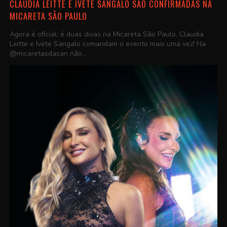
CLAUDIA LEITTE E IVETE SANGALO SÃO CONFIRMADAS NA
MICARETA SÃO PAULO
Agora é oficial: é duas divas na Micareta São Paulo. Claudia
Leitte e Ivete Sangalo comandam o evento mais uma vez! Na
@micaretasdasan não...