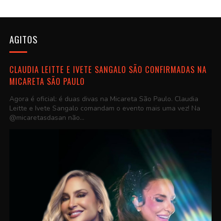
AGITOS
CLAUDIA LEITTE E IVETE SANGALO SÃO CONFIRMADAS NA
MICARETA SÃO PAULO
Agora é oficial: é duas divas na Micareta São Paulo. Claudia
Leitte e Ivete Sangalo comandam o evento mais uma vez! Na
@micaretasdasan não...