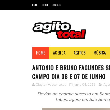
HOME
SOBRE
CONTATO
HOME
AGENDA
AGITOS
MÚSICA
ANTONIO E BRUNO FAGUNDES S
CAMPO DIA 06 E 07 DE JUNHO
Clayton Vasconcelos
junho 04, 2015
Age
Devido ao enorme sucesso em Santo
Tribos, agora em São Bern