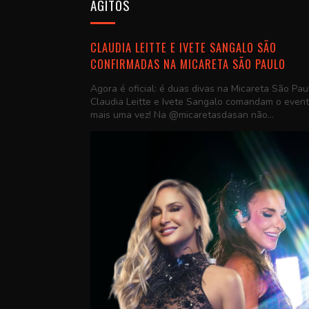
AGITOS
CLAUDIA LEITTE E IVETE SANGALO SÃO
CONFIRMADAS NA MICARETA SÃO PAULO
Agora é oficial: é duas divas na Micareta São Pau
Claudia Leitte e Ivete Sangalo comandam o even
mais uma vez! Na @micaretasdasan não...