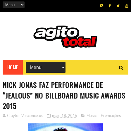
HOME
NICK JONAS FAZ PERFORMANCE DE
“JEALOUS” NO BILLBOARD MUSIC AWARDS
2015
Clayton Vasconcelos
maio 18, 2015
Música
,
Premiações