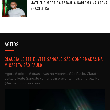
MATHEUS MOREIRA ESBANJA CARISMA NA ARENA
BRASILEIRA
AGITOS
CLAUDIA LEITTE E IVETE SANGALO SÃO CONFIRMADAS NA
MICARETA SÃO PAULO
Agora é oficial: é duas divas na Micareta São Paulo. Claudia
Leitte e Ivete Sangalo comandam o evento mais uma vez! Na
@micaretasdasan não...