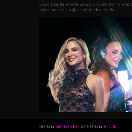
Claudia Leitte e Ivete Sangalo comandam o even
mais uma vez! Na @micaretasdasan não...
CREATED BY
SORATEMPLATES
| DISTRIBUTED BY
BLOGGER