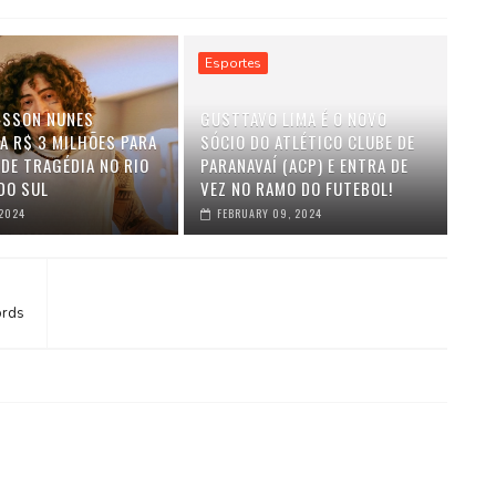
Esportes
SSON NUNES
GUSTTAVO LIMA É O NOVO
A R$ 3 MILHÕES PARA
SÓCIO DO ATLÉTICO CLUBE DE
 DE TRAGÉDIA NO RIO
PARANAVAÍ (ACP) E ENTRA DE
DO SUL
VEZ NO RAMO DO FUTEBOL!
 2024
FEBRUARY 09, 2024
ords