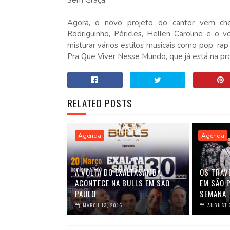
Sem Graça.
Agora, o novo projeto do cantor vem chei
Rodriguinho, Péricles, Hellen Caroline e o v
misturar vários estilos musicais como pop, rap
Pra Que Viver Nesse Mundo, que já está na pr
RELATED POSTS
Agenda
Agenda
A VOLTA DO EXALTASAMBA
OS TRAV
ACONTECE NA BULLS EM SÃO
EM SÃO P
PAULO
SEMANA
MARCH 13, 2016
AUGUST 2