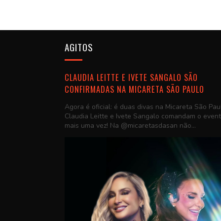
AGITOS
CLAUDIA LEITTE E IVETE SANGALO SÃO
CONFIRMADAS NA MICARETA SÃO PAULO
Agora é oficial: é duas divas na Micareta São Pau
Claudia Leitte e Ivete Sangalo comandam o even
mais uma vez! Na @micaretasdasan não...