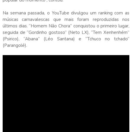
Na semana passada, o YouTube divulgou um ranking com as
músicas carnavalescas que mais foram reproduzidas nos
últimos dias. “Homem Não Chora” conquistou o primeiro lugar,
seguida de “Gordinho gostoso” (Neto LX), “Tem Xenhenhém”
(Psirico), “Abana” (Léo Santana) e “Tchuco no tchado”
(Parangolé).