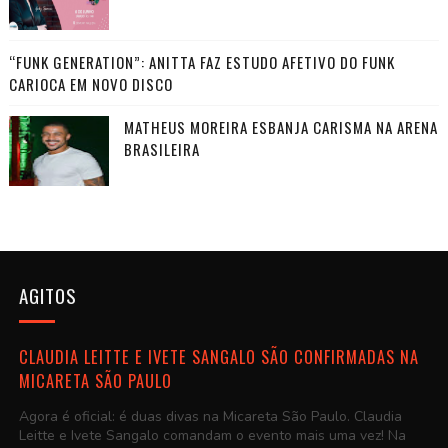
“FUNK GENERATION”: ANITTA FAZ ESTUDO AFETIVO DO FUNK
CARIOCA EM NOVO DISCO
MATHEUS MOREIRA ESBANJA CARISMA NA ARENA
BRASILEIRA
AGITOS
CLAUDIA LEITTE E IVETE SANGALO SÃO CONFIRMADAS NA
MICARETA SÃO PAULO
Agora é oficial: é duas divas na Micareta São Paulo. Claudia
Leitte e Ivete Sangalo comandam o evento mais uma vez! Na