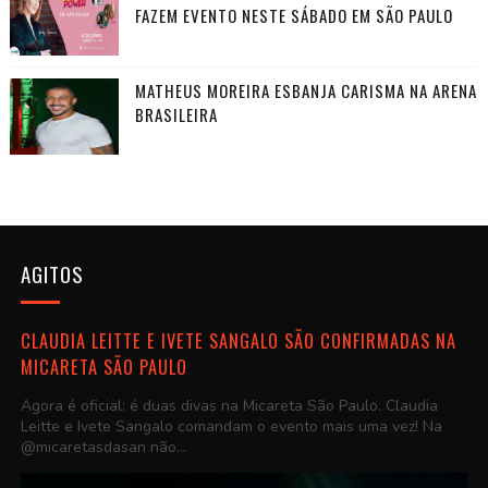
FAZEM EVENTO NESTE SÁBADO EM SÃO PAULO
MATHEUS MOREIRA ESBANJA CARISMA NA ARENA
BRASILEIRA
AGITOS
CLAUDIA LEITTE E IVETE SANGALO SÃO CONFIRMADAS NA
MICARETA SÃO PAULO
Agora é oficial: é duas divas na Micareta São Paulo. Claudia
Leitte e Ivete Sangalo comandam o evento mais uma vez! Na
@micaretasdasan não...