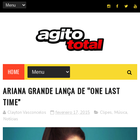
HOME
ARIANA GRANDE LANÇA DE “ONE LAST
TIME”
Clayton Vasconcelos
fevereiro 17, 2015
Clipes
,
Música
,
Notícias