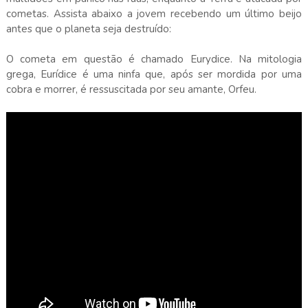
cometas. Assista abaixo a jovem recebendo um último beijo
antes que o planeta seja destruído:
O cometa em questão é chamado Eurydice. Na mitologia
grega, Eurídice é uma ninfa que, após ser mordida por uma
cobra e morrer, é ressuscitada por seu amante, Orfeu.