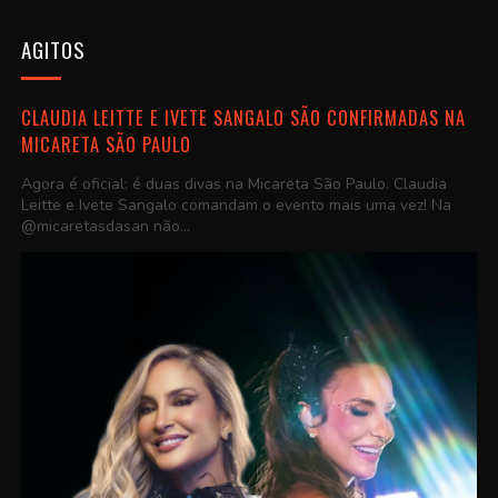
AGITOS
CLAUDIA LEITTE E IVETE SANGALO SÃO CONFIRMADAS NA
MICARETA SÃO PAULO
Agora é oficial: é duas divas na Micareta São Paulo. Claudia
Leitte e Ivete Sangalo comandam o evento mais uma vez! Na
@micaretasdasan não...