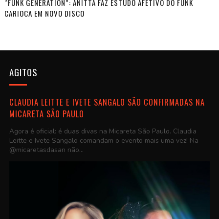
“FUNK GENERATION”: ANITTA FAZ ESTUDO AFETIVO DO FUNK
CARIOCA EM NOVO DISCO
AGITOS
CLAUDIA LEITTE E IVETE SANGALO SÃO CONFIRMADAS NA
MICARETA SÃO PAULO
Agora é oficial: é duas divas na Micareta São Paulo. Claudia
Leitte e Ivete Sangalo comandam o evento mais uma vez! Na
@micaretasdasan não...