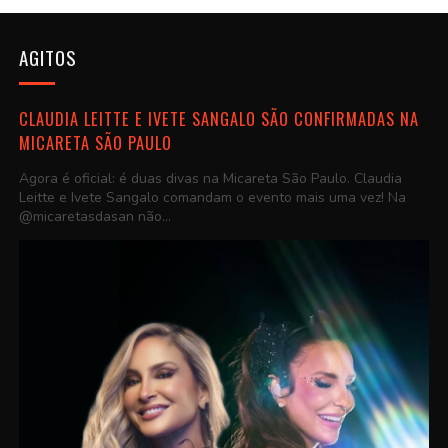
AGITOS
CLAUDIA LEITTE E IVETE SANGALO SÃO CONFIRMADAS NA
MICARETA SÃO PAULO
Agora é oficial: é duas divas na Micareta São Paulo. Claudia
Leitte e Ivete Sangalo comandam o evento mais uma vez! Na
@micaretasdasan não...