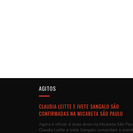
AGITOS
CLAUDIA LEITTE E IVETE SANGALO SÃO
CONFIRMADAS NA MICARETA SÃO PAULO
Agora é oficial: é duas divas na Micareta São Pau
Claudia Leitte e Ivete Sangalo comandam o even