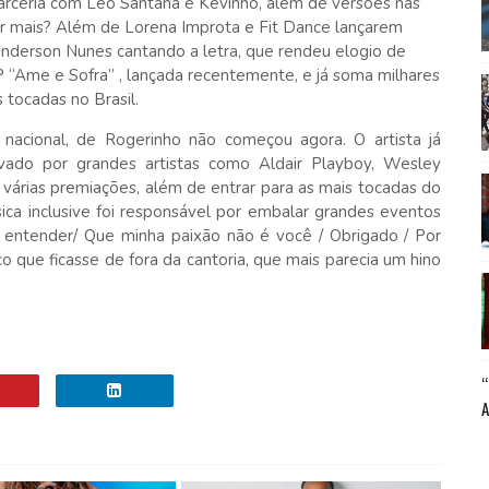
 parceria com Léo Santana e Kevinho, além de versões nas
 mais? Além de Lorena Improta e Fit Dance lançarem
inderson Nunes cantando a letra, que rendeu elogio de
P “Ame e Sofra” , lançada recentemente, e já soma milhares
 tocadas no Brasil.
 nacional, de Rogerinho não começou agora. O artista já
vado por grandes artistas como Aldair Playboy, Wesley
várias premiações, além de entrar para as mais tocadas do
ca inclusive foi responsável por embalar grandes eventos
entender/ Que minha paixão não é você / Obrigado / Por
o que ficasse de fora da cantoria, que mais parecia um hino