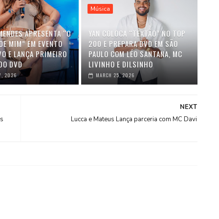
Música
MENDES APRESENTA “O
YAN COLOCA “TEXTÃO” NO TOP
DE MIM” EM EVENTO
200 E PREPARA DVD EM SÃO
VO E LANÇA PRIMEIRO
PAULO COM LÉO SANTANA, MC
DO DVD
LIVINHO E DILSINHO
7, 2026
MARCH 25, 2026
NEXT
es
Lucca e Mateus Lança parceria com MC Davi