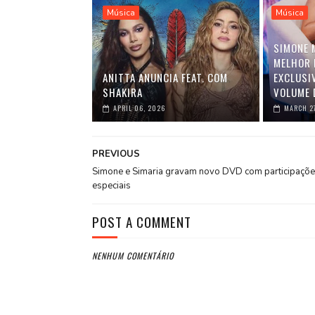
Música
Música
SIMONE 
MELHOR 
ANITTA ANUNCIA FEAT. COM
EXCLUSI
SHAKIRA
VOLUME 
APRIL 06, 2026
MARCH 2
PREVIOUS
Simone e Simaria gravam novo DVD com participaçõ
especiais
POST A COMMENT
NENHUM COMENTÁRIO