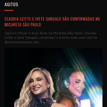
AGITOS
CLAUDIA LEITTE E IVETE SANGALO SÃO CONFIRMADAS NA
MICARETA SÃO PAULO
Agora é oficial: é duas divas na Micareta São Paulo. Claudia
Leitte e Ivete Sangalo comandam o evento mais uma vez! Na
@micaretasdasan não...