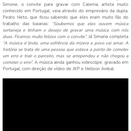
Simone, o convite para gravar com Calema, artista muito
conhecido em Portugal, veia através do empresário da dupla,
Pedro Neto, que ficou sabendo que eles eram muito fãs do
trabalho das baianas:
“Soubemos que eles ouvem música
sertaneja e tinham o desejo de gravar uma música com nós
duas. Ficamos muito felizes com o convite”.
Já Simaria completa
“A música é linda, uma sofrência da mizera e povo vai amar. A
história se trata de uma pessoa que estava a ponto de cometer
um erro e trair o parceiro, mas se arrependeu e não chegou a
cometer o erro”
. A música ainda ganhou videoclipe, gravado em
Portugal, com direção de vídeo de JKP e Nellson Anibal.