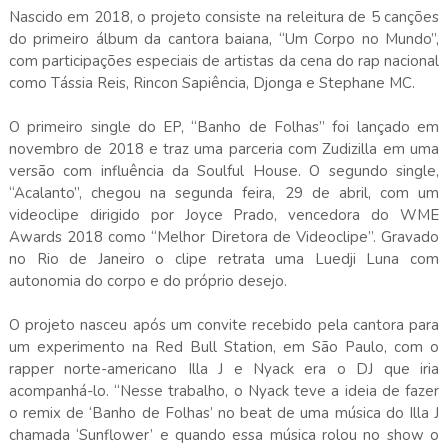
Nascido em 2018, o projeto consiste na releitura de 5 canções
do primeiro álbum da cantora baiana, “Um Corpo no Mundo”,
com participações especiais de artistas da cena do rap nacional
como Tássia Reis, Rincon Sapiência, Djonga e Stephane MC.
O primeiro single do EP, “Banho de Folhas” foi lançado em
novembro de 2018 e traz uma parceria com Zudizilla em uma
versão com influência da Soulful House. O segundo single,
“Acalanto”, chegou na segunda feira, 29 de abril, com um
videoclipe dirigido por Joyce Prado, vencedora do WME
Awards 2018 como “Melhor Diretora de Videoclipe”. Gravado
no Rio de Janeiro o clipe retrata uma Luedji Luna com
autonomia do corpo e do próprio desejo.
O projeto nasceu após um convite recebido pela cantora para
um experimento na Red Bull Station, em São Paulo, com o
rapper norte-americano Illa J e Nyack era o DJ que iria
acompanhá-lo. “Nesse trabalho, o Nyack teve a ideia de fazer
o remix de ‘Banho de Folhas’ no beat de uma música do Illa J
chamada ‘Sunflower’ e quando essa música rolou no show o