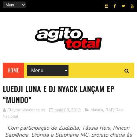
HOME
LUEDJI LUNA E DJ NYACK LANÇAM EP
“MUNDO”
Clayton Vasconcelos
maio 03, 2019
Música
,
RAP
,
Rap
Nacional
Com participação de Zudizilla, Tássia Reis, Rincon
Sapiência, Djonga e Stephane MC, projeto chega às