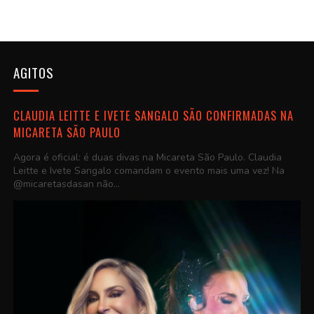
AGITOS
CLAUDIA LEITTE E IVETE SANGALO SÃO CONFIRMADAS NA
MICARETA SÃO PAULO
Agora é oficial: é duas divas na Micareta São Paulo. Claudia
Leitte e Ivete Sangalo comandam o evento mais uma vez! Na
@micaretasdasan não...