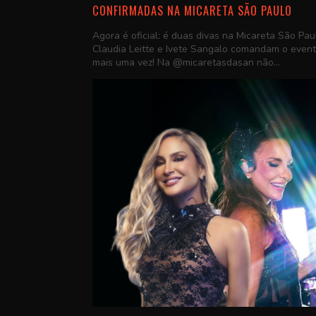
CONFIRMADAS NA MICARETA SÃO PAULO
Agora é oficial: é duas divas na Micareta São Pau
Claudia Leitte e Ivete Sangalo comandam o even
mais uma vez! Na @micaretasdasan não...