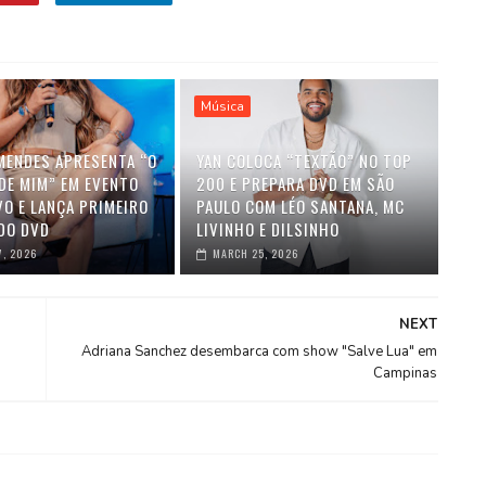
Música
MENDES APRESENTA “O
YAN COLOCA “TEXTÃO” NO TOP
DE MIM” EM EVENTO
200 E PREPARA DVD EM SÃO
VO E LANÇA PRIMEIRO
PAULO COM LÉO SANTANA, MC
DO DVD
LIVINHO E DILSINHO
7, 2026
MARCH 25, 2026
NEXT
Adriana Sanchez desembarca com show "Salve Lua" em
Campinas