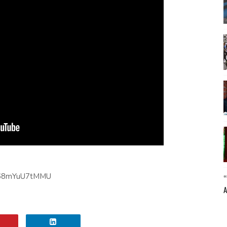
NU68mYuU7tMMU