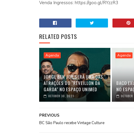
Venda Ingressos: https://goo.gl/RYzzR3
RELATED POSTS
Agenda
Agenda
JORGE BEN JOR SERÁ UMA DAS
ATRAÇÕES DO "RÉVEILLON DA
BACO EX
GAROA" NO ESPAÇO UNIMED
NO ESPA
OCTOBER 30, 2023
OCTOBER 
PREVIOUS
BC São Paulo recebe Vintage Culture