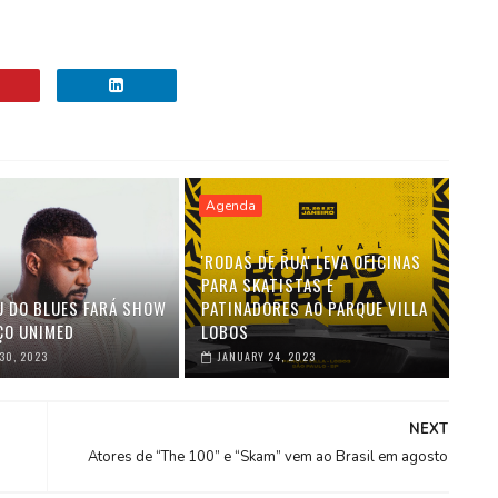
Agenda
'RODAS DE RUA' LEVA OFICINAS
PARA SKATISTAS E
U DO BLUES FARÁ SHOW
PATINADORES AO PARQUE VILLA
ÇO UNIMED
LOBOS
30, 2023
JANUARY 24, 2023
NEXT
Atores de “The 100” e “Skam” vem ao Brasil em agosto