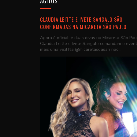
AGITOS
CLAUDIA LEITTE E IVETE SANGALO SÃO
CONFIRMADAS NA MICARETA SÃO PAULO
Agora é oficial: é duas divas na Micareta São Pau
Claudia Leitte e Ivete Sangalo comandam o even
mais uma vez! Na @micaretasdasan não...