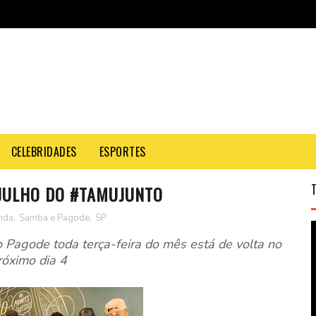
CELEBRIDADES
ESPORTES
JULHO DO #TAMUJUNTO
nda
,
Samba e Pagode
,
SP
 Pagode toda terça-feira do mês está de volta no
róximo dia 4