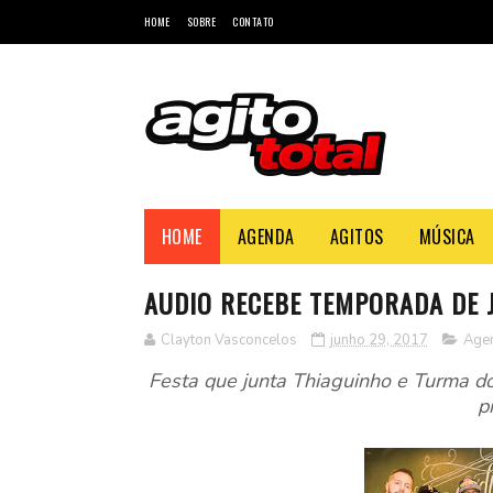
HOME
SOBRE
CONTATO
HOME
AGENDA
AGITOS
MÚSICA
AUDIO RECEBE TEMPORADA DE 
Clayton Vasconcelos
junho 29, 2017
Age
Festa que junta Thiaguinho e Turma do
p