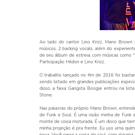
Ao lado do cantor Lino Krizz, Mano Brown
músicos, 2 backing vocals, além do experien
de seu álbum de estreia, com músicas como "
Participação Hildon e Lino Krizz.
O trabalho lançado no fim de 2016 foi bast
sendo listado em grandes publicações especia
disso, a faixa Gangsta Boogie entrou na lista
Stone.
Nas palavras do próprio Mano Brown, entende
de Funk e Soul. É uma visão minha de Funk 
monte de coisa misturada. É um disco que tem 
minha projeção é pra frente. Eu uso uma quími
nova. Você pega a coisa do soul, com alguma