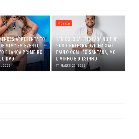
Música
MENDES APRESENTA “O
YAN COLOCA “TEXTÃO” NO TOP
DE MIM” EM EVENTO
200 E PREPARA DVD EM SÃO
VO E LANÇA PRIMEIRO
PAULO COM LÉO SANTANA, MC
DO DVD
LIVINHO E DILSINHO
7, 2026
MARCH 25, 2026