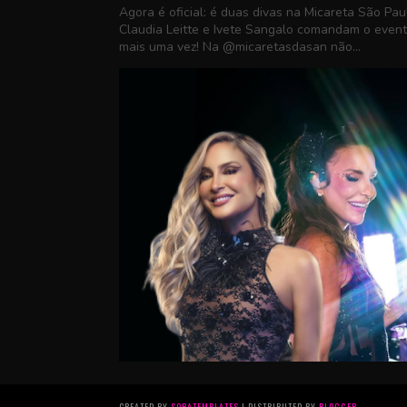
Agora é oficial: é duas divas na Micareta São Pau
Claudia Leitte e Ivete Sangalo comandam o even
mais uma vez! Na @micaretasdasan não...
CREATED BY
SORATEMPLATES
| DISTRIBUTED BY
BLOGGER