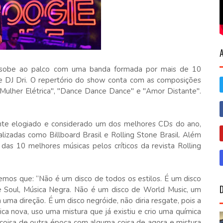
 sobe ao palco com uma banda formada por mais de 10
te DJ Dri. O repertório do show conta com as composições
Mulher Elétrica", "Dance Dance Dance" e "Amor Distante".
ante elogiado e considerado um dos melhores CDs do ano,
lizadas como Billboard Brasil e Rolling Stone Brasil. Além
 das 10 melhores músicas pelos críticos da revista Rolling
mos que: “Não é um disco de todos os estilos. É um disco
e Soul, Música Negra. Não é um disco de World Music, um
uma direção. É um disco negróide, não diria resgate, pois a
ca nova, uso uma mistura que já existiu e crio uma química
 coisa de outra época com alguma coisa de agora e mistura