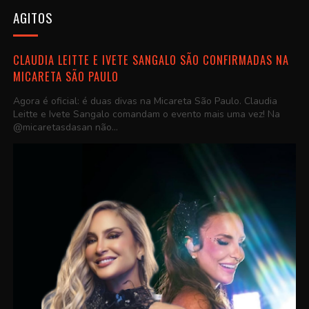
AGITOS
CLAUDIA LEITTE E IVETE SANGALO SÃO CONFIRMADAS NA
MICARETA SÃO PAULO
Agora é oficial: é duas divas na Micareta São Paulo. Claudia
Leitte e Ivete Sangalo comandam o evento mais uma vez! Na
@micaretasdasan não...