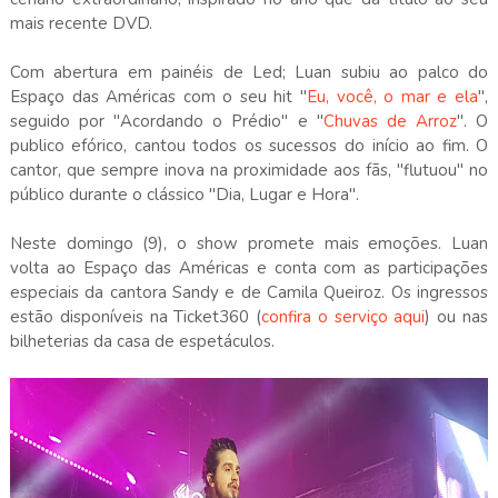
mais recente DVD.
Com abertura em painéis de Led; Luan subiu ao palco do
Espaço das Américas com o seu hit "
Eu, você, o mar e ela
",
seguido por "Acordando o Prédio" e "
Chuvas de Arroz
". O
publico efórico, cantou todos os sucessos do início ao fim. O
cantor, que sempre inova na proximidade aos fãs, "flutuou" no
público durante o clássico "Dia, Lugar e Hora".
Neste domingo (9), o show promete mais emoções. Luan
volta ao Espaço das Américas e conta com as participações
especiais da cantora Sandy e de Camila Queiroz. Os ingressos
estão disponíveis na Ticket360 (
confira o serviço aqui
) ou nas
bilheterias da casa de espetáculos.