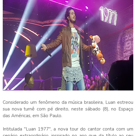
Considerado um fenômeno da música brasileira, Luan estreou
sua nova turnê com pé direito, neste sábado (8), no Espaço
das Américas, em São Paulo.
Intitulada "Luan 1977", a nova tour do cantor conta com um
cenário extraordinário, inspirado no ano que da título ao seu